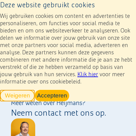
Deze website gebruikt cookies
Naar home pagina
Contact Investor
Ope
Wij gebruiken cookies om content en advertenties te
Relations
personaliseren, om functies voor social media te
bieden en om ons websiteverkeer te analyseren. Ook
delen we informatie over jouw gebruik van onze site
met onze partners voor social media, adverteren en
analyse. Deze partners kunnen deze gegevens
combineren met andere informatie die je aan ze hebt
verstrekt of die ze hebben verzameld op basis van
jouw gebruik van hun services.
Klik hier
voor meer
informatie over ons cookiebeleid.
Weigeren
Accepteren
tracking scripts
tracking scripts, de pagina zal v
Meer weten over Heijmans?
Neem contact met ons op.