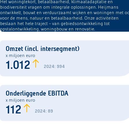
Het woningtekort, betaalbaarheid, klimaatadaptatie en
biodiversiteit vragen om integrale oplossingen. Heijmans
ontwikkelt, bouwt en verduurzaamt wijken en woningen met o
voor de mens, natuur en betaalbaarheid. Onze activiteiten
beslaan het hele traject – van gebiedsontwikkeling tot
opstalontwikkeling, woningbouw en renovatie.
Omzet (incl. intersegment)
x miljoen euro
1.012
2024: 994
Onderliggende EBITDA
x miljoen euro
112
2024: 89