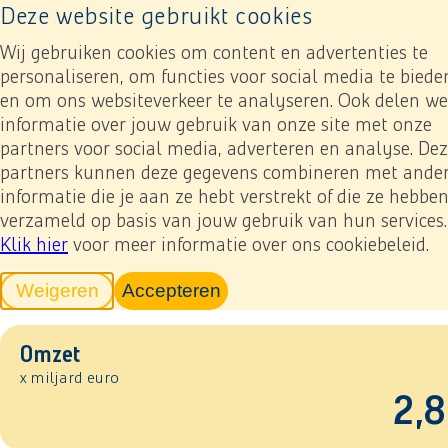
Deze website gebruikt cookies
Naar home pagina
2025 in cijfers
Ope
Wij gebruiken cookies om content en advertenties te
personaliseren, om functies voor social media te biede
en om ons websiteverkeer te analyseren. Ook delen we
informatie over jouw gebruik van onze site met onze
partners voor social media, adverteren en analyse. De
partners kunnen deze gegevens combineren met ande
informatie die je aan ze hebt verstrekt of die ze hebbe
verzameld op basis van jouw gebruik van hun services.
Financiële prestaties
Klik hier
voor meer informatie over ons cookiebeleid.
Weigeren
Accepteren
tracking scripts
tracking scripts, de pagina zal v
Omzet
x miljard euro
2,8