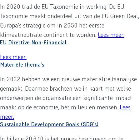
In 2020 trad de EU Taxonomie in werking. De EU
Taxonomie maakt onderdeel uit van de EU Green Deal,
Europa’s strategie om in 2050 het eerste
klimaatneutrale continent te worden.
Lees meer
over
.
E
EU Directive Non-Financial
Lees meer
over
.
EU Directive Non-Financial
Materiële thema's
In 2022 hebben we een nieuwe materialiteitsanalyse
gemaakt. Daarmee brachten we in kaart met welke
onderwerpen de organisatie een significante impact
maakt op de economie, het milieu en mensen.
Lees
meer
over
.
Materiële thema's
Sustainable Development Goals (SDG’s)
In bijlage 20.6.10 is het proces beschreven om te