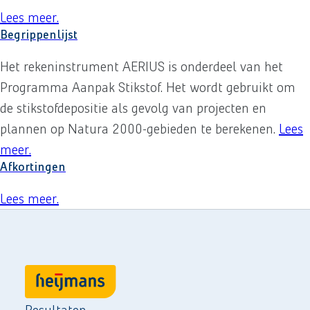
Lees meer
over
.
Overzicht juridische structuur
Begrippenlijst
Het rekeninstrument AERIUS is onderdeel van het
Programma Aanpak Stikstof. Het wordt gebruikt om
de stikstofdepositie als gevolg van projecten en
plannen op Natura 2000-gebieden te berekenen.
Lees
meer
over
.
Begrippenlijst
Afkortingen
Lees meer
over
.
Afkortingen
Resultaten