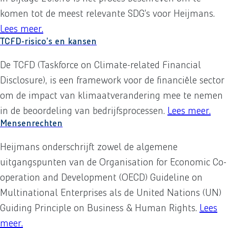
komen tot de meest relevante SDG’s voor Heijmans.
Lees meer
over
.
Sustainable Development Goals (SDG’s)
TCFD-risico's en kansen
De TCFD (Taskforce on Climate-related Financial
Disclosure), is een framework voor de financiële sector
om de impact van klimaatverandering mee te nemen
in de beoordeling van bedrijfsprocessen.
Lees meer
ove
.
Mensenrechten
Heijmans onderschrijft zowel de algemene
uitgangspunten van de Organisation for Economic Co-
operation and Development (OECD) Guideline on
Multinational Enterprises als de United Nations (UN)
Guiding Principle on Business & Human Rights.
Lees
meer
over
.
Mensenrechten