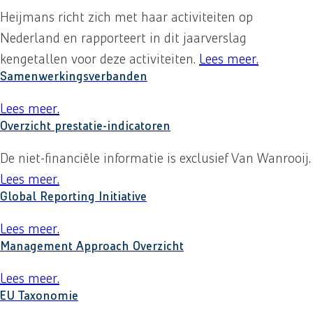
Heijmans richt zich met haar activiteiten op
Nederland en rapporteert in dit jaarverslag
kengetallen voor deze activiteiten.
Lees meer
over
.
Vers
Samenwerkingsverbanden
Lees meer
over
.
Samenwerkingsverbanden
Overzicht prestatie-indicatoren
De niet-financiële informatie is exclusief Van Wanrooij.
Lees meer
over
.
Overzicht prestatie-indicatoren
Global Reporting Initiative
Lees meer
over
.
Global Reporting Initiative
Management Approach Overzicht
Lees meer
over
.
Management Approach Overzicht
EU Taxonomie