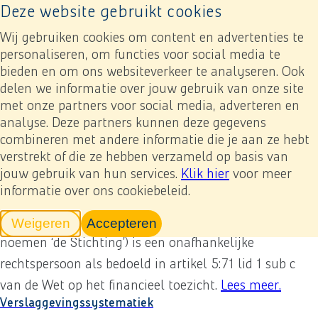
Deze website gebruikt cookies
Naar home pagina
Ope
Wij gebruiken cookies om content en advertenties te
personaliseren, om functies voor social media te
bieden en om ons websiteverkeer te analyseren. Ook
Jaarverslag 2023
Bijlagen
Overige bijlagen
delen we informatie over jouw gebruik van onze site
Stichting Administratiekantoor Heijmans 2023
met onze partners voor social media, adverteren en
analyse. Deze partners kunnen deze gegevens
Previous
Next
Toevoegen mijn verslag
Ter uitvoering van de best practice bepaling 4.5.6
combineren met andere informatie die je aan ze hebt
juncto 4.5.7 van de Corporate Governance Code wordt
verstrekt of die ze hebben verzameld op basis van
hieronder verslag gedaan.
Lees meer
over
.
Stichting Ad
jouw gebruik van hun services.
Klik hier
voor meer
Stichting Preferente Aandelen Heijmans
informatie over ons cookiebeleid.
Stichting Preferente Aandelen Heijmans (hierna te
Weigeren
Accepteren
tracking scripts
tracking scripts, de pagina zal v
noemen ‘de Stichting’) is een onafhankelijke
rechtspersoon als bedoeld in artikel 5:71 lid 1 sub c
van de Wet op het financieel toezicht.
Lees meer
over
.
S
Verslaggevingssystematiek