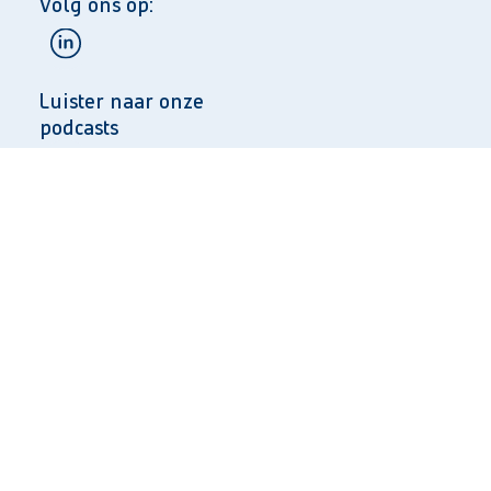
Volg ons op:
Luister naar onze
podcasts
Taal:
NL
EN
Privacy
Algemene voorwaarden
© 2025 Copyright
Cookies
Heijmans