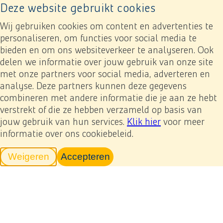
Deze website gebruikt cookies
Naar home pagina
Ope
Wij gebruiken cookies om content en advertenties te
personaliseren, om functies voor social media te
Mijn verslag
bieden en om ons websiteverkeer te analyseren. Ook
delen we informatie over jouw gebruik van onze site
met onze partners voor social media, adverteren en
analyse. Deze partners kunnen deze gegevens
combineren met andere informatie die je aan ze hebt
verstrekt of die ze hebben verzameld op basis van
jouw gebruik van hun services.
Klik hier
voor meer
informatie over ons cookiebeleid.
Weigeren
Accepteren
tracking scripts
tracking scripts, de pagina zal v