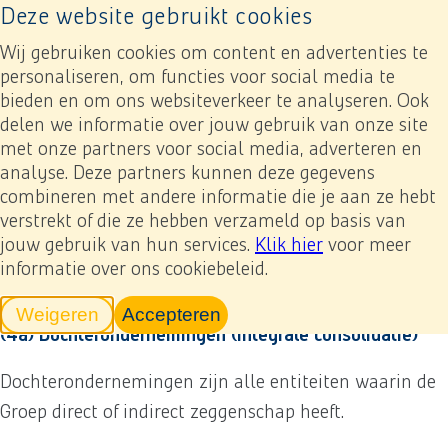
Deze website gebruikt cookies
Naar home pagina
Ope
Wij gebruiken cookies om content en advertenties te
personaliseren, om functies voor social media te
bieden en om ons websiteverkeer te analyseren. Ook
Jaarverslag 2023
Jaarrekening
5. Grondslagen voor de financiële verslaggeving
delen we informatie over jouw gebruik van onze site
(4) Grondslagen voor consolidatie
met onze partners voor social media, adverteren en
analyse. Deze partners kunnen deze gegevens
Previous
Next
Toevoegen mijn verslag
combineren met andere informatie die je aan ze hebt
(4) Grondslagen voor
verstrekt of die ze hebben verzameld op basis van
jouw gebruik van hun services.
Klik hier
voor meer
consolidatie
informatie over ons cookiebeleid.
Weigeren
Accepteren
tracking scripts
tracking scripts, de pagina zal v
(4a) Dochterondernemingen (integrale consolidatie)
Dochterondernemingen zijn alle entiteiten waarin de
Groep direct of indirect zeggenschap heeft.