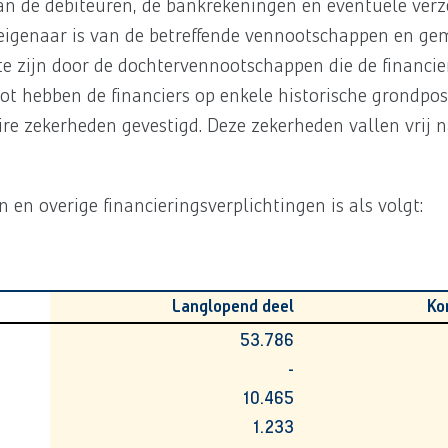
an de debiteuren, de bankrekeningen en eventuele verz
 eigenaar is van de betreffende vennootschappen en g
e zijn door de dochtervennootschappen die de financi
ot hebben de financiers op enkele historische grondpos
e zekerheden gevestigd. Deze zekerheden vallen vrij 
en overige financieringsverplichtingen is als volgt:
Langlopend deel
Ko
53.786
-
10.465
1.233