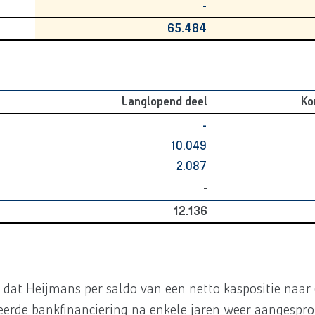
-
65.484
Langlopend deel
Ko
-
10.049
2.087
-
12.136
dat Heijmans per saldo van een netto kaspositie naar 
iceerde bankfinanciering na enkele jaren weer aangespr