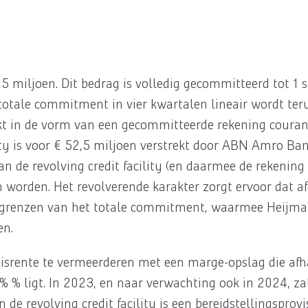
7,5 miljoen. Dit bedrag is volledig gecommitteerd tot 
otale commitment in vier kwartalen lineair wordt ter
ekt in de vorm van een gecommitteerde rekening courant 
ility is voor € 52,5 miljoen verstrekt door ABN Amro B
 de revolving credit facility (en daarmee de rekening co
an worden. Het revolverende karakter zorgt ervoor dat a
 grenzen van het totale commitment, waarmee Heijmans
en.
isrente te vermeerderen met een marge-opslag die afha
9% % ligt. In 2023, en naar verwachting ook in 2024, z
 de revolving credit facility is een bereidstellingsprov