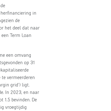
 de
herfinanciering in
ngezien de
or het deel dat naar
n een Term Loan
name een omvang
aatsgevonden op 31
kapitaliseerde
e te vermeerderen
in grid') ligt.
de. In 2023, en naar
t 1.5 bevinden. De
ig vroegtijdig