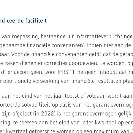
iceerde faciliteit
en van toepassing, bestaande uit informatieverplichtin
genaamde financiële convenanten). Indien niet aan de 
baar. Voor de financiële convenanten geldt dat de gerap
 zaken dienen er correcties doorgevoerd te worden, bi
rdt er gecorrigeerd voor IFRS 11, hetgeen inhoudt dat n
oportionele verwerking van financiële resultaten plaa
jks aan het eind van het jaar toetst of voldaan wordt aa
orteerde solvabiliteit op basis van het garantievermog
 zijn afgelost (in 2022) is het garantievermogen gelijk
assing, te toetsen aan het eind van ieder kwartaal op
der kwartaal getoetst te worden op een maximum van 3.