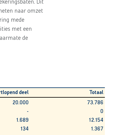
ekeringsbaten. Dit
emeten naar omzet
ering mede
ities met een
naarmate de
rtlopend deel
Totaal
20.000
73.786
-
0
1.689
12.154
134
1.367