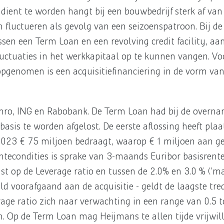
ient te worden hangt bij een bouwbedrijf sterk af van
 fluctueren als gevolg van een seizoenspatroon. Bij de 
en een Term Loan en een revolving credit facility, aa
 fluctuaties in het werkkapitaal op te kunnen vangen. Vo
opgenomen is een acquisitiefinanciering in de vorm va
 Amro, ING en Rabobank. De Term Loan had bij de over
lbasis te worden afgelost. De eerste aflossing heeft pl
23 € 75 miljoen bedraagt, waarop € 1 miljoen aan ge
entecondities is sprake van 3-maands Euribor basisrent
 op de Leverage ratio en tussen de 2.0% en 3.0 % ('marg
old voorafgaand aan de acquisitie - geldt de laagste tre
ge ratio zich naar verwachting in een range van 0.5 to
. Op de Term Loan mag Heijmans te allen tijde vrijwill