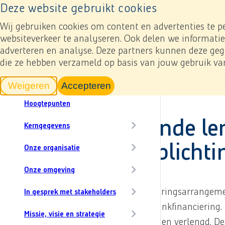
Naar home pagina
Next
Deze website gebruikt cookies
Resultaten
Jaarverslagen
In cijfers
Onz
Naar home pagina
Content menu, selecting an article item reloads th
Wij gebruiken cookies om content en advertenties te p
Toevoegen mijn verslag
websiteverkeer te analyseren. Ook delen we informatie
adverteren en analyse. Deze partners kunnen deze gege
CO₂
die ze hebben verzameld op basis van jouw gebruik va
In dit verslag
Jaarverslag 2023
Voorwoord
Jaarrekening
6. Toelichting bij de ge
Weigeren
Accepteren
tracking scripts
tracking scripts, de pagina zal v
Hoogtepunten
6.22 Rentedragende le
Kerngegevens
financieringsverplicht
Onze organisatie
Onze omgeving
Heijmans beschikt over diverse financieringsarrangem
In gesprek met stakeholders
meest materieel is de gesyndiceerde bankfinanciering. 
Missie, visie en strategie
acquisitie van Van Wanrooij uitgebreid en verlengd. D