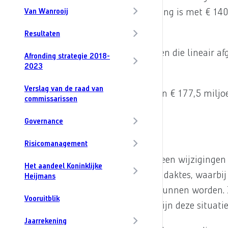
en met eind 2025. De nieuwe financiering is met € 140
Van Wanrooij
bestaat uit de volgende onderdelen:
Resultaten
- Term Loan ter hoogte van € 80 miljoen die lineair af
Afronding strategie 2018-
2023
6.22a).
Verslag van de raad van
- Revolving credit facility ter hoogte van € 177,5 milj
commissarissen
(zie 6.22b).
Governance
Gevestigde zekerheden
Risicomanagement
Bij de herfinanciering in 2023 zijn er geen wijziginge
Het aandeel Koninklijke
Deze zekerheden zijn vastgelegd in pandaktes, waarbij
Heijmans
welke wijze zekerheden uitgewonnen kunnen worden. Z
Vooruitblik
de financiële convenanten (zie 6.22c), zijn deze situati
Jaarrekening