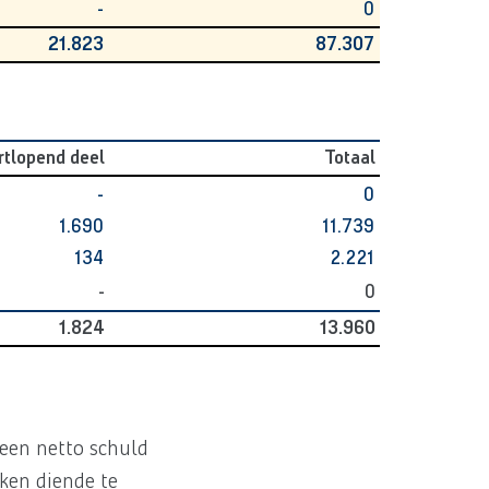
-
0
21.823
87.307
rtlopend deel
Totaal
-
0
1.690
11.739
134
2.221
-
0
1.824
13.960
een netto schuld
oken diende te