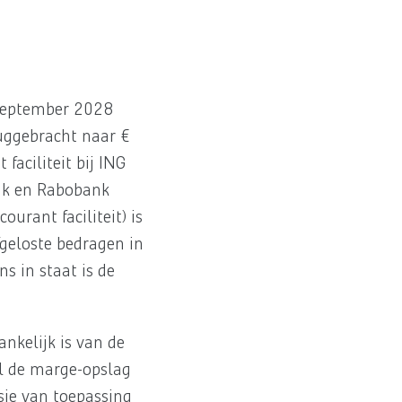
1 september 2028
uggebracht naar €
faciliteit bij ING
ank en Rabobank
urant faciliteit) is
fgeloste bedragen in
 in staat is de
nkelijk is van de
al de marge-opslag
isie van toepassing