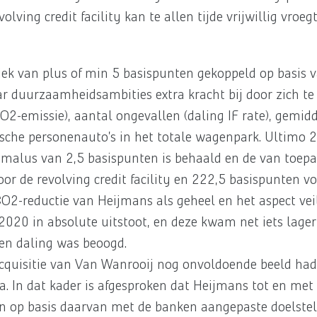
lving credit facility kan te allen tijde vrijwillig vroeg
ek van plus of min 5 basispunten gekoppeld op basis 
r duurzaamheidsambities extra kracht bij door zich 
(CO2-emissie), aantal ongevallen (daling IF rate), gemi
sche personenauto’s in het totale wagenpark. Ultimo 2
en malus van 2,5 basispunten is behaald en de van toep
or de revolving credit facility en 222,5 basispunten v
O2-reductie van Heijmans als geheel en het aspect veil
020 in absolute uitstoot, en deze kwam net iets lager 
een daling was beoogd.
cquisitie van Van Wanrooij nog onvoldoende beeld had
. In dat kader is afgesproken dat Heijmans tot en met 
 en op basis daarvan met de banken aangepaste doelste