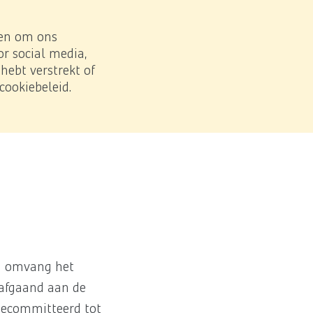
Zoe
Download PDF
 en om ons
r social media,
ebt verstrekt of
cookiebeleid.
overige financieringsverplichtingen
ua omvang het
rafgaand aan de
 gecommitteerd tot