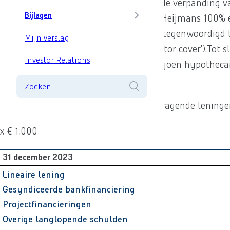
De gevestigde zekerheden bestaan uit de verpanding v
Bijlagen
criterium geldt uitsluitend voor zover Heijmans 100%
dient tenminste 95% van de omzet vertegenwoordigd t
Mijn verslag
ondertekenen (de zogenaamde 'guarantor cover').Tot sl
Investor Relations
boekwaarde ultimo 2023 van € 42 miljoen hypothecair
grondposities tot ontwikkeling komen.
Zoeken
De totale samenstelling van de rentedragende leningen 
x € 1.000
31 december 2023
Lineaire lening
Gesyndiceerde bankfinanciering
Projectfinancieringen
Overige langlopende schulden