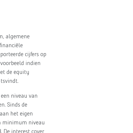
gen, algemene
financiële
porteerde cijfers op
jvoorbeeld indien
iet de equity
tsvindt.
n een niveau van
en. Sinds de
 aan het eigen
 een minimum niveau
 De interest cover