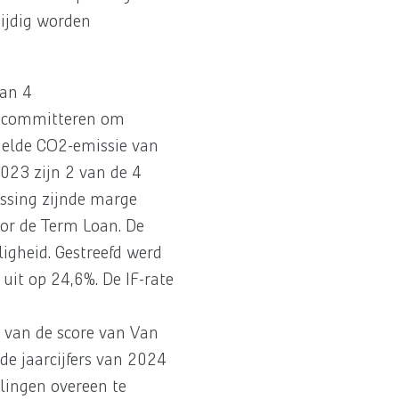
tijdig worden
van 4
te committeren om
ddelde CO2-emissie van
023 zijn 2 van de 4
assing zijnde marge
oor de Term Loan. De
igheid. Gestreefd werd
uit op 24,6%. De IF-rate
 van de score van Van
de jaarcijfers van 2024
llingen overeen te