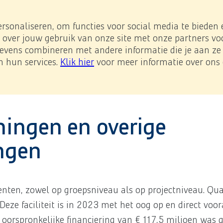
e impact
Investor Relations
Downloads
NL
/
EN
e page.
ersonaliseren, om functies voor social media te bieden
 over jouw gebruik van onze site met onze partners voo
vens combineren met andere informatie die je aan ze h
-Prestatieladder
n hun services.
Klik hier
voor meer informatie over ons 
consolideerde jaarrekening
6.22 Rentedragende leningen en 
erverst worden.
ningen en overige
ingen
enten, zowel op groepsniveau als op projectniveau. Q
Deze faciliteit is in 2023 met het oog op en direct voo
e oorspronkelijke financiering van € 117,5 miljoen was