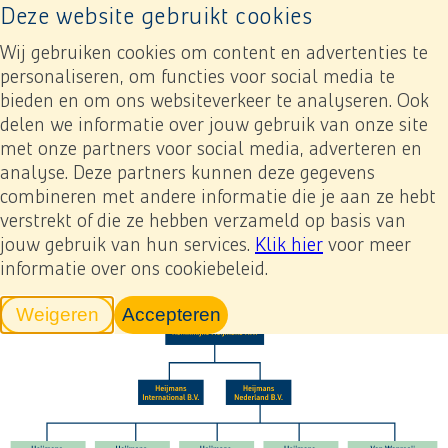
Deze website gebruikt cookies
Naar home pagina
Ope
Wij gebruiken cookies om content en advertenties te
personaliseren, om functies voor social media te
bieden en om ons websiteverkeer te analyseren. Ook
Jaarverslag 2023
Bijlagen
Overige bijlagen
Overzicht juridische structuur
delen we informatie over jouw gebruik van onze site
met onze partners voor social media, adverteren en
analyse. Deze partners kunnen deze gegevens
Previous
Next
Toevoegen mijn verslag
Overzicht juridische
combineren met andere informatie die je aan ze hebt
verstrekt of die ze hebben verzameld op basis van
structuur
jouw gebruik van hun services.
Klik hier
voor meer
informatie over ons cookiebeleid.
Weigeren
Accepteren
tracking scripts
tracking scripts, de pagina zal v