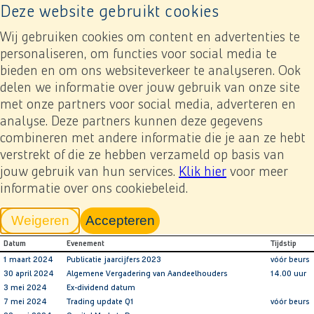
Deze website gebruikt cookies
Naar home pagina
Ope
Wij gebruiken cookies om content en advertenties te
personaliseren, om functies voor social media te
bieden en om ons websiteverkeer te analyseren. Ook
Jaarverslag 2023
Het aandeel Koninklijke Heijmans
Financiële agenda 2024
delen we informatie over jouw gebruik van onze site
met onze partners voor social media, adverteren en
analyse. Deze partners kunnen deze gegevens
Previous
Next
Toevoegen mijn verslag
Financiële agenda 2024
combineren met andere informatie die je aan ze hebt
verstrekt of die ze hebben verzameld op basis van
jouw gebruik van hun services.
Klik hier
voor meer
informatie over ons cookiebeleid.
Voor 2024 zijn de volgende (publicatie)data
geagendeerd:
Weigeren
Accepteren
tracking scripts
tracking scripts, de pagina zal v
Datum
Evenement
Tijdstip
1 maart 2024
Publicatie jaarcijfers 2023
vóór beurs
30 april 2024
Algemene Vergadering van Aandeelhouders
14.00 uur
3 mei 2024
Ex-dividend datum
7 mei 2024
Trading update Q1
vóór beurs