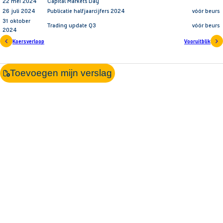
22 mei 2024
Capital Markets Day
26 juli 2024
Publicatie halfjaarcijfers 2024
vóór beurs
31 oktober
Trading update Q3
vóór beurs
2024
Koersverloop
Vooruitblik
Toevoegen mijn verslag