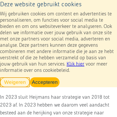
Deze website gebruikt cookies
Naar home pagina
Ope
Wij gebruiken cookies om content en advertenties te
personaliseren, om functies voor social media te
bieden en om ons websiteverkeer te analyseren. Ook
Jaarverslag 2023
In gesprek met stakeholders
Externe belanghebbenden meenemen in onze toekomstvisie 2030
delen we informatie over jouw gebruik van onze site
met onze partners voor social media, adverteren en
analyse. Deze partners kunnen deze gegevens
Previous
Next
Toevoegen mijn verslag
Externe belanghebbenden
combineren met andere informatie die je aan ze hebt
verstrekt of die ze hebben verzameld op basis van
meenemen in onze
jouw gebruik van hun services.
Klik hier
voor meer
informatie over ons cookiebeleid.
toekomstvisie 2030
Weigeren
Accepteren
tracking scripts
tracking scripts, de pagina zal v
In 2023 sluit Heijmans haar strategie van 2018 tot
2023 af. In 2023 hebben we daarom veel aandacht
besteed aan de herijking van onze strategie naar