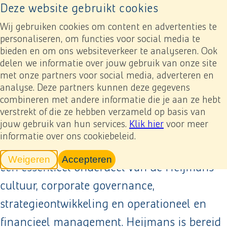
Deze website gebruikt cookies
Naar home pagina
Previous
Next
Toevoegen mijn verslag
Download
Ope
Wij gebruiken cookies om content en advertenties te
personaliseren, om functies voor social media te
bieden en om ons websiteverkeer te analyseren. Ook
Jaarverslag 2024
Governance & Risicomanagement
Risicomanagement
delen we informatie over jouw gebruik van onze site
met onze partners voor social media, adverteren en
Risicomanagement
analyse. Deze partners kunnen deze gegevens
combineren met andere informatie die je aan ze hebt
verstrekt of die ze hebben verzameld op basis van
jouw gebruik van hun services.
Klik hier
voor meer
Het nemen van risico’s is inherent aan
informatie over ons cookiebeleid.
ondernemen. Daarom is risicomanagement
Weigeren
Accepteren
tracking scripts
tracking scripts, de pagina zal v
een essentieel onderdeel van de Heijmans-
cultuur, corporate governance,
strategieontwikkeling en operationeel en
financieel management. Heijmans is bereid