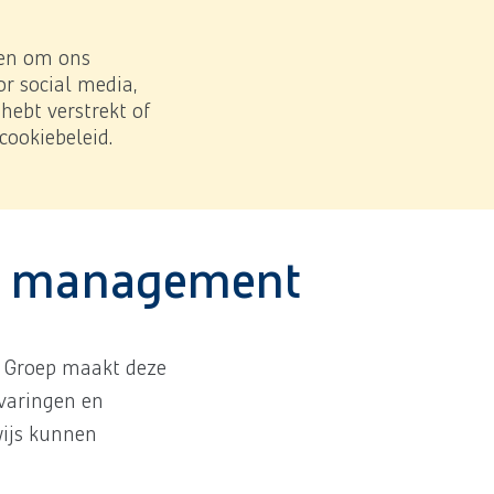
Zoe
Download PDF
 en om ons
r social media,
ebt verstrekt of
cookiebeleid.
orming door het management
et management
e Groep maakt deze
rvaringen en
wijs kunnen