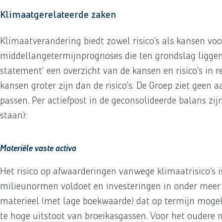
Klimaatgerelateerde zaken
Klimaatverandering biedt zowel risico‘s als kansen v
middellangetermijnprognoses die ten grondslag liggen a
statement' een overzicht van de kansen en risico’s in r
kansen groter zijn dan de risico’s. De Groep ziet gee
passen. Per actiefpost in de geconsolideerde balans zi
staan):
Materiële vaste activa
Het risico op afwaarderingen vanwege klimaatrisico’s is
milieunormen voldoet en investeringen in onder meer d
materieel (met lage boekwaarde) dat op termijn mogel
te hoge uitstoot van broeikasgassen. Voor het oudere 