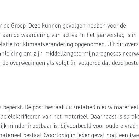
oor de Groep. Deze kunnen gevolgen hebben voor de
an de waardering van activa. In het jaarverslag is in 
elatie tot klimaatverandering opgenomen. Uit dit overzi
n aanleiding om zijn middellangetermijnprognoses neerw
jn de overwegingen als volgt (in volgorde dat deze post
 beperkt. De post bestaat uit (relatief) nieuw materiee
e elektrificeren van het materieel. Daarnaast is sprak
ijk minder inzetbaar is, bijvoorbeeld voor oudere vra
materieel bestaat (voorlopig in ieder geval nog) een t