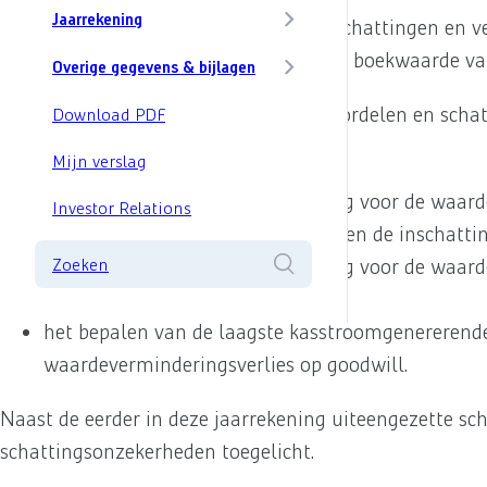
Jaarrekening
De herziening van of afwijkingen van schattingen en 
leiden tot materiële aanpassing van de boekwaarde van
Overige gegevens & bijlagen
De meest significante onzekerheden, oordelen en schat
Download PDF
betrekking op:
Mijn verslag
het bepalen van de beste schatting voor de waard
Investor Relations
van de voortang van de projecten en de inschatti
het bepalen van de beste schatting voor de waard
Zoeken
realiseerbare waarde; en
het bepalen van de laagste kasstroomgenererende e
waardeverminderingsverlies op goodwill.
Naast de eerder in deze jaarrekening uiteengezette s
schattingsonzekerheden toegelicht.