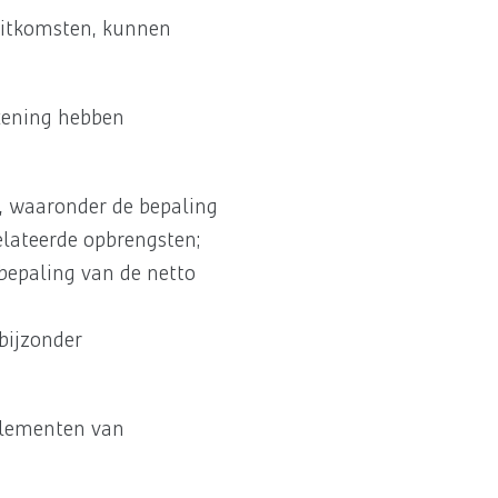
 uitkomsten, kunnen
ekening hebben
), waaronder de bepaling
elateerde opbrengsten;
bepaling van de netto
bijzonder
 elementen van