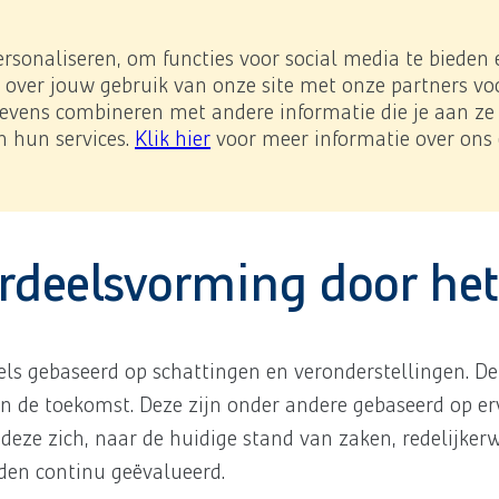
e impact
Investor Relations
Downloads
NL
/
EN
e page.
ersonaliseren, om functies voor social media te bieden
 over jouw gebruik van onze site met onze partners voo
vens combineren met andere informatie die je aan ze h
-Prestatieladder
n hun services.
Klik hier
voor meer informatie over ons 
consolideerde jaarrekening
6.30 Schattingen en oordeelsv
erverst worden.
ordeelsvorming door h
els gebaseerd op schattingen en veronderstellingen. D
an de toekomst. Deze zijn onder andere gebaseerd op e
eze zich, naar de huidige stand van zaken, redelijker
rden continu geëvalueerd.