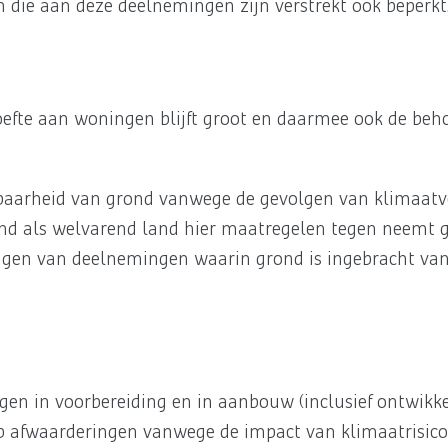
n die aan deze deelnemingen zijn verstrekt ook beperkt
hoefte aan woningen blijft groot en daarmee ook de be
ikbaarheid van grond vanwege de gevolgen van klimaatv
nd als welvarend land hier maatregelen tegen neemt g
ringen van deelnemingen waarin grond is ingebracht v
gen in voorbereiding en in aanbouw (inclusief ontwikk
o op afwaarderingen vanwege de impact van klimaatrisico’