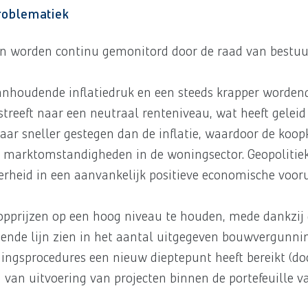
roblematiek
n worden continu gemonitord door de raad van bestuu
nhoudende inflatiedruk en een steeds krapper worden
treeft naar een neutraal renteniveau, wat heeft geleid
jaar sneller gestegen dan de inflatie, waardoor de koo
e marktomstandigheden in de woningsector. Geopolitie
erheid in een aanvankelijk positieve economische vooru
pprijzen op een hoog niveau te houden, mede dankzij 
gende lijn zien in het aantal uitgegeven bouwvergunni
ingsprocedures een nieuw dieptepunt heeft bereikt (do
van uitvoering van projecten binnen de portefeuille va