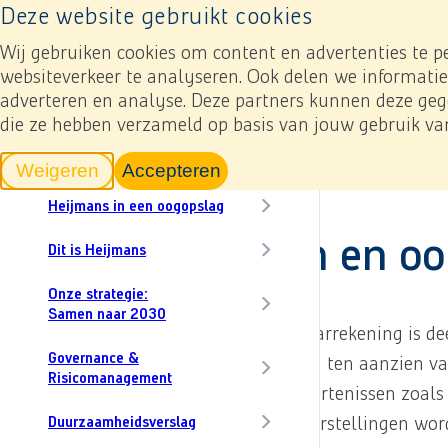
Naar home pagina
Deze website gebruikt cookies
Resultaten
Jaarverslagen
In cijfers
Onz
Toevoegen mijn verslag
Naar home pagina
Content menu, selecting an article item reloads th
Wij gebruiken cookies om content en advertenties te p
websiteverkeer te analyseren. Ook delen we informatie
Download
adverteren en analyse. Deze partners kunnen deze gege
CO₂
die ze hebben verzameld op basis van jouw gebruik va
In dit verslag
Jaarverslag 2024
Woord van onze CEO
Jaarrekening
6. Toelichting bij de ge
Weigeren
Accepteren
tracking scripts
tracking scripts, de pagina zal v
Heijmans in een oogopslag
6.30 Schattingen en o
Dit is Heijmans
Onze strategie:
Samen naar 2030
De verantwoordingsinformatie in de jaarrekening is de
Governance &
schattingen en doet veronderstellingen ten aanzien v
Risicomanagement
verwachtingen over toekomstige gebeurtenissen zoals d
voordoen. Deze schattingen en veronderstellingen wo
Duurzaamheidsverslag