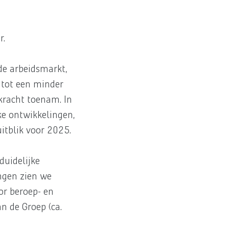
r.
de arbeidsmarkt,
 tot een minder
pkracht toenam. In
ke ontwikkelingen,
itblik voor 2025.
duidelijke
ngen zien we
or beroep- en
n de Groep (ca.