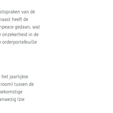
uitspraken van de
naast heeft de
enpeace gedaan, wat
e onzekerheid in de
 orderportefeuille
het jaarlijkse
droom) tussen de
toekomstige
anwezig (zie