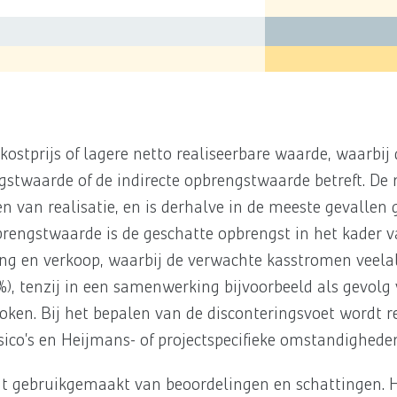
stprijs of lagere netto realiseerbare waarde, waarbij 
gstwaarde of de indirecte opbrengstwaarde betreft. De 
en van realisatie, en is derhalve in de meeste gevallen
brengstwaarde is de geschatte opbrengst in het kader 
iing en verkoop, waarbij de verwachte kasstromen veel
), tenzij in een samenwerking bijvoorbeeld als gevolg
roken. Bij het bepalen van de disconteringsvoet wordt
ico’s en Heijmans- of projectspecifieke omstandighede
dt gebruikgemaakt van beoordelingen en schattingen. 