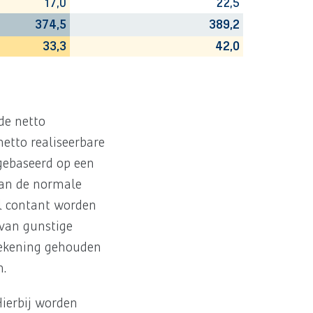
17,0
22,5
374,5
389,2
33,3
42,0
de netto
netto realiseerbare
 gebaseerd op een
van de normale
al contant worden
 van gunstige
 rekening gehouden
n.
Hierbij worden