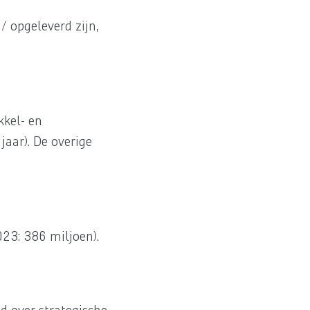
/ opgeleverd zijn,
kkel- en
aar). De overige
023: 386 miljoen).