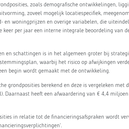
ondposities, zoals demografische ontwikkelingen, liggi
itvorming, zoveel mogelijk locatiespecifiek, meegenome
- en woningprijzen en overige variabelen, die uiteindel
e keer per jaar een interne integrale beoordeling van 
en en schattingen is in het algemeen groter bij strateg
temmingsplan, waarbij het risico op afwijkingen verd
een begin wordt gemaakt met de ontwikkeling.
sche grondposities berekend en deze is vergeleken met 
l). Daarnaast heeft een afwaardering van € 4,4 miljoen 
ities in relatie tot de financieringsafspraken wordt v
nancieringsverplichtingen'.