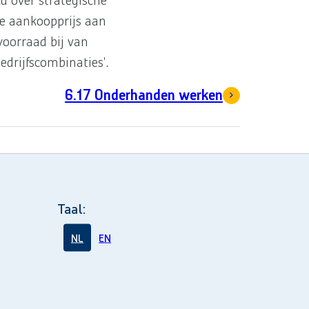
d over strategische
de aankoopprijs aan
voorraad bij van
drijfscombinaties'.
6.17 Onderhanden werken
Taal:
NL
EN