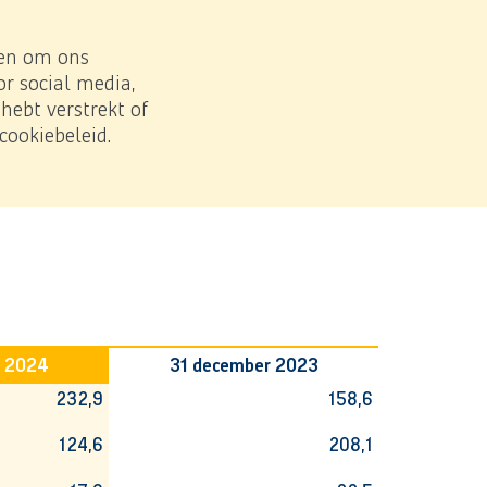
Zoe
Download PDF
 en om ons
r social media,
ebt verstrekt of
cookiebeleid.
r 2024
31 december 2023
232,9
158,6
124,6
208,1