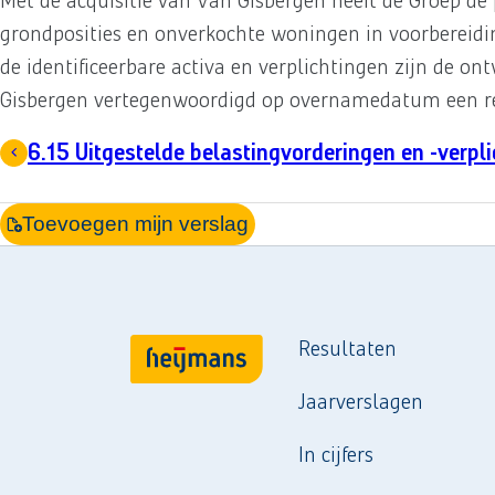
Met de acquisitie van Van Gisbergen heeft de Groep de 
grondposities en onverkochte woningen in voorbereidi
de identificeerbare activa en verplichtingen zijn de on
Gisbergen vertegenwoordigd op overnamedatum een reële
6.15 Uitgestelde belastingvorderingen en -verpl
Toevoegen mijn verslag
Resultaten
Jaarverslagen
In cijfers