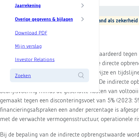
Overige voorraden
Jaarrekening
Totaal
Overige gegevens & bijlagen
Boekwaarde van de voorraden die zijn verpand als zekerheid
Download PDF
Strategische grondposities
Mijn verslag
Strategische grondposities worden gewaardeerd tegen ko
Investor Relations
realiseerbare waarde de hoogste van de directe opbren
waarde is gebaseerd op de verwachte wijze en tijdslijn
Zoeken
indirecte opbrengstwaarde-methodiek. De indirecte op
bedrijfsvoering minus de geschatte kosten van voltoo
gemaakt tegen een disconteringsvoet van 5% (2023: 5%
financieringsafspraken een ander percentage is afgesp
met de verwachte vermogensstructuur, operationele ris
Bij de bepaling van de indirecte opbrengstwaarde wor