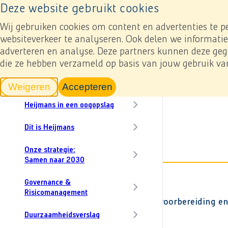
Naar home pagina
Deze website gebruikt cookies
Resultaten
Jaarverslagen
In cijfers
Onz
Toevoegen mijn verslag
Naar home pagina
Content menu, selecting an article item reloads th
Wij gebruiken cookies om content en advertenties te p
websiteverkeer te analyseren. Ook delen we informatie
Download
adverteren en analyse. Deze partners kunnen deze gege
CO₂
die ze hebben verzameld op basis van jouw gebruik va
In dit verslag
Jaarverslag 2024
Woord van onze CEO
Jaarrekening
6. Toelichting bij de ge
Weigeren
Accepteren
tracking scripts
tracking scripts, de pagina zal v
Heijmans in een oogopslag
6.16 Voorraden
Dit is Heijmans
Onze strategie:
Samen naar 2030
x € 1 miljoen
Governance &
Strategische grondposities
Risicomanagement
Onverkochte woningen en gronden in voorbereiding en 
bouwrechten)
Duurzaamheidsverslag