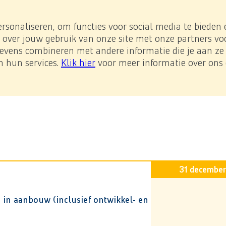
e impact
Investor Relations
Downloads
NL
/
EN
e page.
ersonaliseren, om functies voor social media te bieden
 over jouw gebruik van onze site met onze partners voo
vens combineren met andere informatie die je aan ze h
-Prestatieladder
n hun services.
Klik hier
voor meer informatie over ons 
consolideerde jaarrekening
6.16 Voorraden
erverst worden.
31 decembe
in aanbouw (inclusief ontwikkel- en