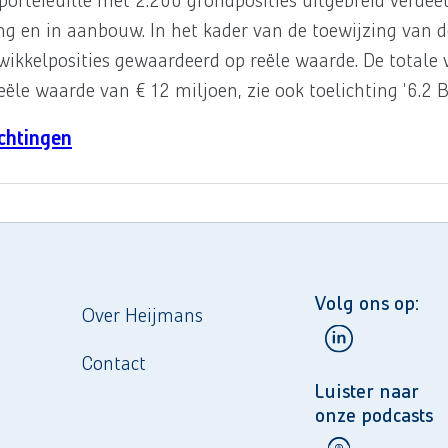
portefeuille met 2.200 grondposities uitgebreid verdeel
ng en in aanbouw. In het kader van de toewijzing van 
twikkelposities gewaardeerd op reële waarde. De totale 
 waarde van € 12 miljoen, zie ook toelichting '6.2 Be
ichtingen
Volg ons op:
Over Heijmans
Contact
Luister naar
onze podcasts