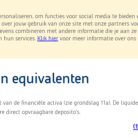
e impact
Investor Relations
Downloads
NL
/
EN
e page.
ersonaliseren, om functies voor social media te bieden
 over jouw gebruik van onze site met onze partners voo
vens combineren met andere informatie die je aan ze h
-Prestatieladder
n hun services.
Klik hier
voor meer informatie over ons 
financiële verslaggeving
(16) Liquide middelen en equivale
erverst worden.
en equivalenten
an de financiële activa (zie grondslag 11a). De liquid
re direct opvraagbare deposito’s.
(