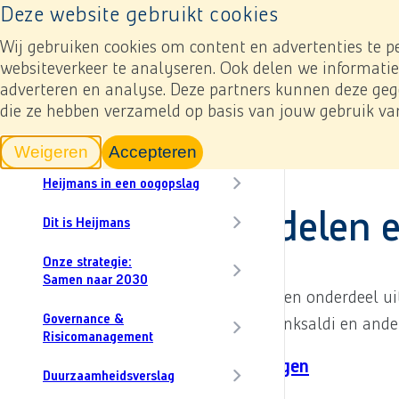
Naar home pagina
Deze website gebruikt cookies
Resultaten
Jaarverslagen
In cijfers
Onz
Toevoegen mijn verslag
Naar home pagina
Content menu, selecting an article item reloads th
Wij gebruiken cookies om content en advertenties te p
websiteverkeer te analyseren. Ook delen we informatie
Download
adverteren en analyse. Deze partners kunnen deze gege
CO₂
die ze hebben verzameld op basis van jouw gebruik va
In dit verslag
Jaarverslag 2024
Woord van onze CEO
Jaarrekening
5. Grondslagen voor de 
Weigeren
Accepteren
tracking scripts
tracking scripts, de pagina zal v
Heijmans in een oogopslag
(16) Liquide middelen 
Dit is Heijmans
Onze strategie:
Samen naar 2030
Liquide middelen en equivalenten maken onderdeel uit v
Governance &
en equivalenten bestaan uit kas- en banksaldi en ande
Risicomanagement
(15) Handels- en overige vorderingen
Duurzaamheidsverslag