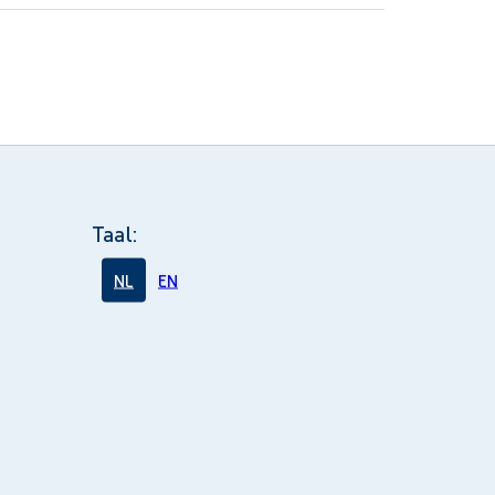
Taal:
NL
EN