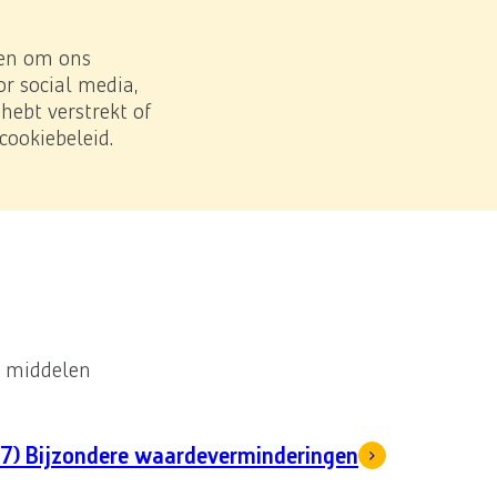
Zoe
Download PDF
 en om ons
r social media,
ebt verstrekt of
cookiebeleid.
nten
e middelen
17) Bijzondere waardeverminderingen