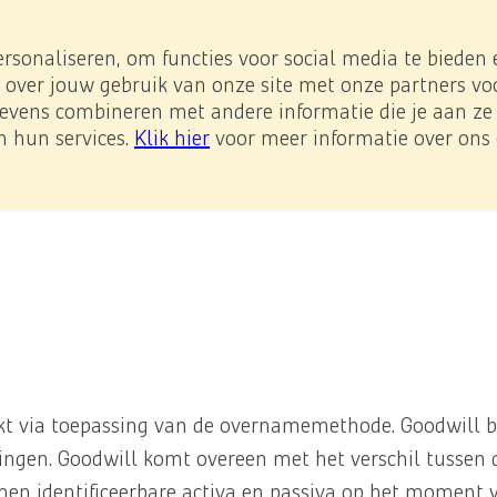
e impact
Investor Relations
Downloads
NL
/
EN
e page.
ersonaliseren, om functies voor social media te bieden
 over jouw gebruik van onze site met onze partners voo
vens combineren met andere informatie die je aan ze h
-Prestatieladder
n hun services.
Klik hier
voor meer informatie over ons 
financiële verslaggeving
(10) lmmateriële activa
erverst worden.
rkt via toepassing van de overnamemethode. Goodwill b
ngen. Goodwill komt overeen met het verschil tussen d
en identificeerbare activa en passiva op het moment 