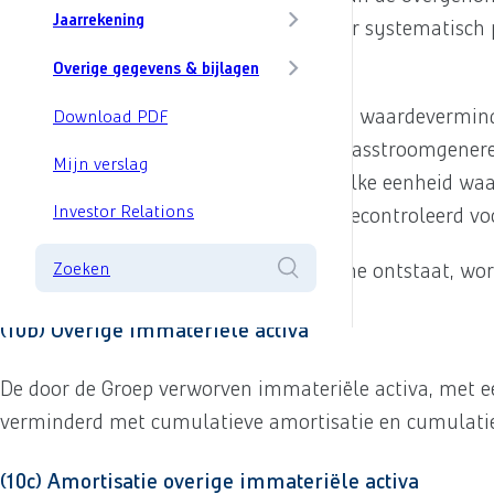
Jaarrekening
betrekking tot goodwill wordt ieder jaar systematisc
heeft voorgedaan.
Overige gegevens & bijlagen
Ten behoeve van de toets op bijzondere waardeverminde
Download PDF
acquisitiedatum toegewezen aan een kasstroomgenerer
Mijn verslag
profiteren van die bedrijfscombinatie. Elke eenheid w
Investor Relations
de entiteit waarop de goodwill wordt gecontroleerd vo
Negatieve goodwill die bij een overname ontstaat, wor
Zoeken
(10b) Overige immateriële activa
De door de Groep verworven immateriële activa, met e
verminderd met cumulatieve amortisatie en cumulatie
(10c) Amortisatie overige immateriële activa