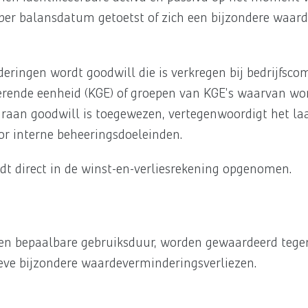
h per balansdatum getoetst of zich een bijzondere waa
ringen wordt goodwill die is verkregen bij bedrijfsco
ende eenheid (KGE) of groepen van KGE's waarvan wor
aaraan goodwill is toegewezen, vertegenwoordigt het l
or interne beheeringsdoeleinden.
dt direct in de winst-en-verliesrekening opgenomen.
en bepaalbare gebruiksduur, worden gewaardeerd tegen
ve bijzondere waardeverminderingsverliezen.