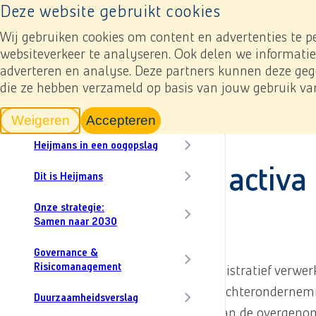
Naar home pagina
Deze website gebruikt cookies
Resultaten
Jaarverslagen
In cijfers
Onz
Toevoegen mijn verslag
Naar home pagina
Content menu, selecting an article item reloads th
Wij gebruiken cookies om content en advertenties te p
websiteverkeer te analyseren. Ook delen we informatie
Download
adverteren en analyse. Deze partners kunnen deze gege
CO₂
die ze hebben verzameld op basis van jouw gebruik va
In dit verslag
Jaarverslag 2024
Woord van onze CEO
Jaarrekening
5. Grondslagen voor de 
Weigeren
Accepteren
tracking scripts
tracking scripts, de pagina zal v
Heijmans in een oogopslag
(10) lmmateriële activa
Dit is Heijmans
Onze strategie:
Samen naar 2030
(10a) Goodwill
Governance &
Risicomanagement
Alle bedrijfscombinaties worden administratief verwe
dat voortvloeit uit de overname van dochterondernemi
Duurzaamheidsverslag
van de overname en de reële waarde van de overgenom