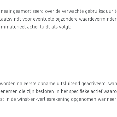
ineair geamortiseerd over de verwachte gebruiksduur t
 plaatsvindt voor eventuele bijzondere waardeverminder
mmaterieel actief luidt als volgt:
l worden na eerste opname uitsluitend geactiveerd, wa
nemen die zijn besloten in het specifieke actief waar
last in de winst-en-verliesrekening opgenomen wanneer