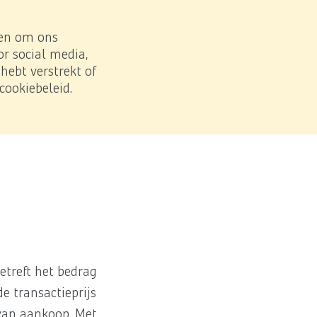
Zoe
Download PDF
 en om ons
r social media,
ebt verstrekt of
cookiebeleid.
etreft het bedrag
e transactieprijs
van aankoop. Met