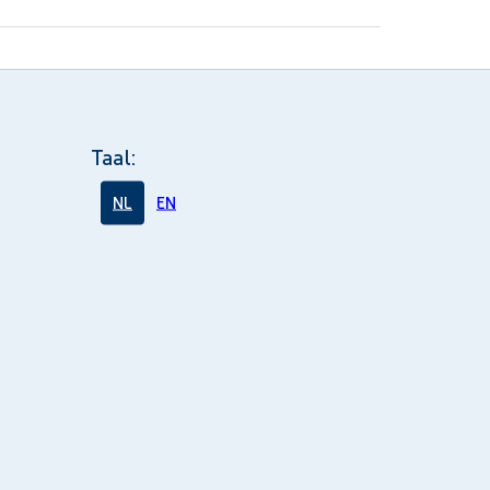
Taal:
NL
EN