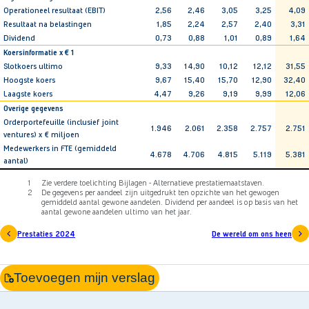
Operationeel resultaat (EBIT)
2,56
2,46
3,05
3,25
4,09
Resultaat na belastingen
1,85
2,24
2,57
2,40
3,31
Dividend
0,73
0,88
1,01
0,89
1,64
Koersinformatie x € 1
Slotkoers ultimo
9,33
14,90
10,12
12,12
31,55
Hoogste koers
9,67
15,40
15,70
12,90
32,40
Laagste koers
4,47
9,26
9,19
9,99
12,06
Overige gegevens
Orderportefeuille (inclusief joint
1.946
2.061
2.358
2.757
2.751
ventures) x € miljoen
Medewerkers in FTE (gemiddeld
4.678
4.706
4.815
5.119
5.381
aantal)
1
Zie verdere toelichting Bijlagen - Alternatieve prestatiemaatstaven.
2
De gegevens per aandeel zijn uitgedrukt ten opzichte van het gewogen
gemiddeld aantal gewone aandelen. Dividend per aandeel is op basis van het
aantal gewone aandelen ultimo van het jaar.
Prestaties 2024
De wereld om ons heen
Toevoegen mijn verslag