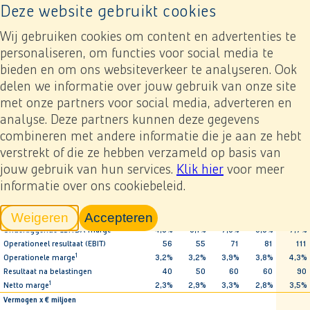
Deze website gebruikt cookies
Naar home pagina
Ope
Wij gebruiken cookies om content en advertenties te
personaliseren, om functies voor social media te
bieden en om ons websiteverkeer te analyseren. Ook
Jaarverslag 2024
Heijmans in een oogopslag
Kerngegevens 2024
delen we informatie over jouw gebruik van onze site
met onze partners voor social media, adverteren en
Kerngegevens 2024
analyse. Deze partners kunnen deze gegevens
Previous
Next
Toevoegen mijn verslag
Download
combineren met andere informatie die je aan ze hebt
verstrekt of die ze hebben verzameld op basis van
jouw gebruik van hun services.
Klik hier
voor meer
Kengetallen
2020
2021
2022
2023
2024
informatie over ons cookiebeleid.
Resultaat x € miljoen
Opbrengsten
1.746
1.748
1.812
2.117
2.584
1
Weigeren
Accepteren
Onderliggende EBITDA
85
106
126
147
199
tracking scripts
tracking scripts, de pagina zal v
1
Onderliggende EBITDA-marge
4,9%
6,1%
7,0%
6,9%
7,7%
Operationeel resultaat (EBIT)
56
55
71
81
111
1
Operationele marge
3,2%
3,2%
3,9%
3,8%
4,3%
Resultaat na belastingen
40
50
60
60
90
1
Netto marge
2,3%
2,9%
3,3%
2,8%
3,5%
Vermogen x € miljoen