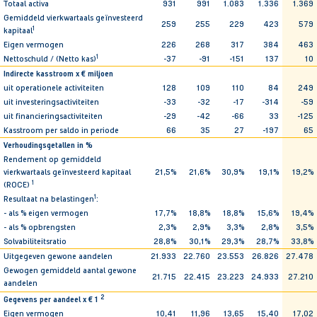
Totaal activa
931
991
1.083
1.336
1.369
Gemiddeld vierkwartaals geïnvesteerd
259
255
229
423
579
1
kapitaal
Eigen vermogen
226
268
317
384
463
1
Nettoschuld / (Netto kas)
-37
-91
-151
137
10
Indirecte kasstroom x € miljoen
uit operationele activiteiten
128
109
110
84
249
uit investeringsactiviteiten
-33
-32
-17
-314
-59
uit financieringsactiviteiten
-29
-42
-66
33
-125
Kasstroom per saldo in periode
66
35
27
-197
65
Verhoudingsgetallen in %
Rendement op gemiddeld
vierkwartaals geïnvesteerd kapitaal
21,5%
21,6%
30,9%
19,1%
19,2%
1
(ROCE)
1
Resultaat na belastingen
:
- als % eigen vermogen
17,7%
18,8%
18,8%
15,6%
19,4%
- als % opbrengsten
2,3%
2,9%
3,3%
2,8%
3,5%
Solvabiliteitsratio
28,8%
30,1%
29,3%
28,7%
33,8%
Uitgegeven gewone aandelen
21.933
22.760
23.553
26.826
27.478
Gewogen gemiddeld aantal gewone
21.715
22.415
23.223
24.933
27.210
aandelen
2
Gegevens per aandeel x € 1
Eigen vermogen
10,41
11,96
13,65
15,40
17,02