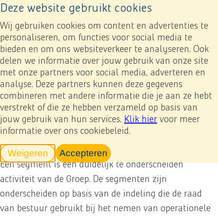
Deze website gebruikt cookies
Naar home pagina
Ope
Wij gebruiken cookies om content en advertenties te
personaliseren, om functies voor social media te
bieden en om ons websiteverkeer te analyseren. Ook
Jaarverslag 2024
Jaarrekening
5. Grondslagen voor de financiële verslaggeving
delen we informatie over jouw gebruik van onze site
(25) Gesegmenteerde informatie
met onze partners voor social media, adverteren en
analyse. Deze partners kunnen deze gegevens
Previous
Next
Toevoegen mijn verslag
Download
combineren met andere informatie die je aan ze hebt
(25) Gesegmenteerde
verstrekt of die ze hebben verzameld op basis van
jouw gebruik van hun services.
Klik hier
voor meer
informatie
informatie over ons cookiebeleid.
Weigeren
Accepteren
tracking scripts
tracking scripts, de pagina zal v
Een segment is een duidelijk te onderscheiden
activiteit van de Groep. De segmenten zijn
onderscheiden op basis van de indeling die de raad
van bestuur gebruikt bij het nemen van operationele