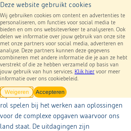
Deze website gebruikt cookies
Naar home pagina
Ope
Wij gebruiken cookies om content en advertenties te
personaliseren, om functies voor social media te
bieden en om ons websiteverkeer te analyseren. Ook
Jaarverslag 2024
Onze strategie: Samen naar 2030
Onze strategie en hoe wij waarde creëren
delen we informatie over jouw gebruik van onze site
met onze partners voor social media, adverteren en
analyse. Deze partners kunnen deze gegevens
Previous
Next
Toevoegen mijn verslag
Download
Onze strategie en hoe wij
combineren met andere informatie die je aan ze hebt
verstrekt of die ze hebben verzameld op basis van
waarde creëren
jouw gebruik van hun services.
Klik hier
voor meer
informatie over ons cookiebeleid.
Weigeren
Accepteren
Bij Heijmans willen we een vooraanstaande
tracking scripts
tracking scripts, de pagina zal v
rol spelen bij het werken aan oplossingen
voor de complexe opgaven waarvoor ons
land staat. De uitdagingen zijn