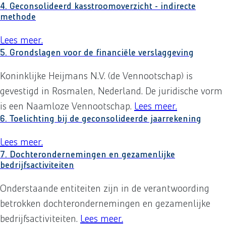
4. Geconsolideerd kasstroomoverzicht - indirecte
methode
Lees meer
over
.
4. Geconsolideerd kasstroomoverzicht -
5. Grondslagen voor de financiële verslaggeving
Koninklijke Heijmans N.V. (de Vennootschap) is
gevestigd in Rosmalen, Nederland. De juridische vorm
is een Naamloze Vennootschap.
Lees meer
over
.
5. Gron
6. Toelichting bij de geconsolideerde jaarrekening
Lees meer
over
.
6. Toelichting bij de geconsolideerde ja
7. Dochterondernemingen en gezamenlijke
bedrijfsactiviteiten
Onderstaande entiteiten zijn in de verantwoording
betrokken dochterondernemingen en gezamenlijke
bedrijfsactiviteiten.
Lees meer
over
.
7. Dochterondernemi