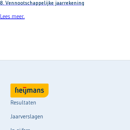
8. Vennootschappelijke jaarrekening
Lees meer
over
.
8. Vennootschappelijke jaarrekening
Resultaten
Jaarverslagen