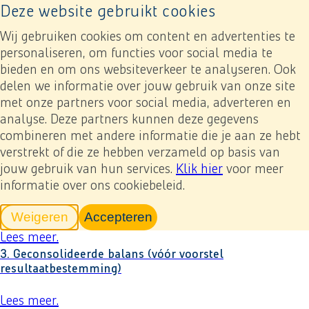
Deze website gebruikt cookies
Naar home pagina
Ope
Wij gebruiken cookies om content en advertenties te
personaliseren, om functies voor social media te
bieden en om ons websiteverkeer te analyseren. Ook
Jaarverslag 2024
Jaarrekening
delen we informatie over jouw gebruik van onze site
1. Geconsolideerde winst-en-verliesrekening
met onze partners voor social media, adverteren en
analyse. Deze partners kunnen deze gegevens
Previous
Next
Toevoegen mijn verslag
Download
Lees meer
over
.
1. Geconsolideerde winst-en-verliesreke
combineren met andere informatie die je aan ze hebt
2a. Geconsolideerd overzicht van het totaalresultaat
verstrekt of die ze hebben verzameld op basis van
jouw gebruik van hun services.
Klik hier
voor meer
Lees meer
over
.
2a. Geconsolideerd overzicht van
informatie over ons cookiebeleid.
2b. Geconsolideerd overzicht van de wijzigingen van het
eigen vermogen
Weigeren
Accepteren
tracking scripts
tracking scripts, de pagina zal v
Lees meer
over
.
2b. Geconsolideerd overzicht van de wi
3. Geconsolideerde balans (vóór voorstel
resultaatbestemming)
Lees meer
over
.
3. Geconsolideerde balans (vóór voorst